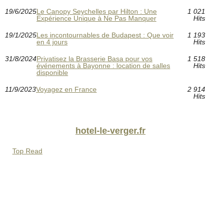
19/6/2025
Le Canopy Seychelles par Hilton : Une
1 021
Expérience Unique à Ne Pas Manquer
Hits
19/1/2025
Les incontournables de Budapest : Que voir
1 193
en 4 jours
Hits
31/8/2024
Privatisez la Brasserie Basa pour vos
1 518
événements à Bayonne : location de salles
Hits
disponible
11/9/2023
Voyagez en France
2 914
Hits
hotel-le-verger.fr
Top Read