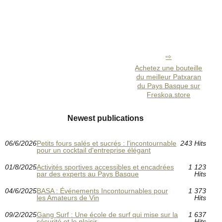
Achetez une bouteille
du meilleur Patxaran
du Pays Basque sur
Freskoa.store
Newest publications
06/6/2026
Petits fours salés et sucrés : l'incontournable
243 Hits
pour un cocktail d'entreprise élégant
01/8/2025
Activités sportives accessibles et encadrées
1 123
par des experts au Pays Basque
Hits
04/6/2025
BASA : Événements Incontournables pour
1 373
les Amateurs de Vin
Hits
09/2/2025
Gang Surf : Une école de surf qui mise sur la
1 637
sécurité et le plaisir
Hits