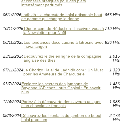
et conseils pratiques pour des plats
intensément parfumés
06/1/2026
Ladhidh : la charcuterie halal artisanale haut
656 Hits
de gamme qui change la donne
10/11/2025
10pour-cent de Réduction : Inscrivez-vous à
719 Hits
la Newsletter pour Noël
06/10/2025
Les tendances déco cuisine à latresne avec
636 Hits
inova langon
23/12/2024
Découvrez le thé en ligne de la compagnie
1 015
anglaise des thés
Hits
07/11/2024
Le Chorizo Halal de Ladhidh.com : Un Must
1 323
pour les Amateurs de Charcuterie
Hits
03/7/2024
Explorez les secrets des jambons de
1 486
Bayonne IGP chez Louis Ospital : En savoir
Hits
plus
12/4/2024
Partez à la découverte des saveurs uniques
1 988
d'un chocolatier français
Hits
08/3/2024
Découvrez les bienfaits du jambon de boeuf
2 178
halal premium
Hits