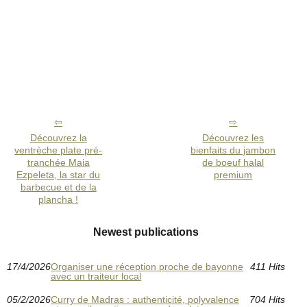
Découvrez la
Découvrez les
ventrèche plate pré-
bienfaits du jambon
tranchée Maia
de boeuf halal
Ezpeleta, la star du
premium
barbecue et de la
plancha !
Newest publications
17/4/2026
Organiser une réception proche de bayonne
411 Hits
avec un traiteur local
05/2/2026
Curry de Madras : authenticité, polyvalence
704 Hits